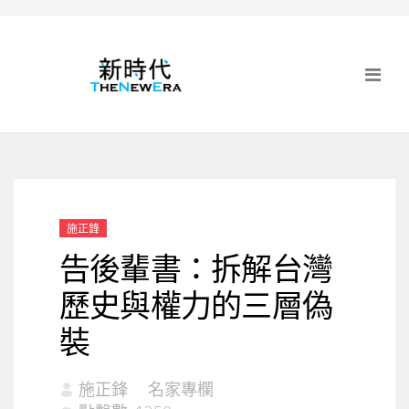
施正鋒
告後輩書：拆解台灣
歷史與權力的三層偽
裝
施正鋒
名家專欄