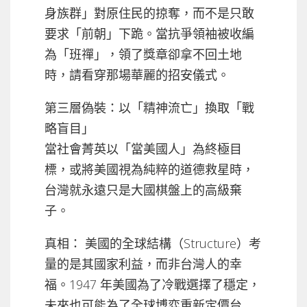
身族群」對原住民的掠奪，而不是只敢
要求「前朝」下跪。當抗爭領袖被收編
為「班禪」，領了獎章卻拿不回土地
時，請看穿那場華麗的招安儀式。
第三層偽裝：以「精神流亡」換取「戰
略盲目」
當社會菁英以「當美國人」為終極目
標，或將美國視為純粹的道德救星時，
台灣就永遠只是大國棋盤上的高級棄
子。
真相： 美國的全球結構（Structure）考
量的是其國家利益，而非台灣人的幸
福。1947 年美國為了冷戰選擇了穩定，
未來也可能為了全球博弈重新定價台