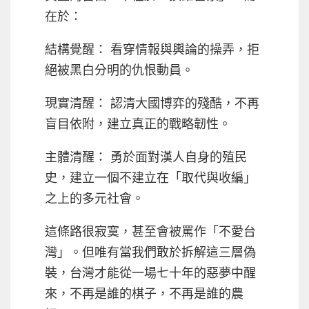
在於：
結構覺醒： 看穿情報與輿論的操弄，拒
絕被黑白分明的仇恨動員。
現實清醒： 認清大國博弈的殘酷，不再
盲目依附，建立真正的戰略韌性。
主體清醒： 勇於面對漢人自身的殖民
史，建立一個不建立在「取代與收編」
之上的多元社會。
這條路很寂寞，甚至會被罵作「不愛台
灣」。但唯有當我們敢於拆解這三層偽
裝，台灣才能從一場七十年的惡夢中醒
來，不再是誰的棋子，不再是誰的農