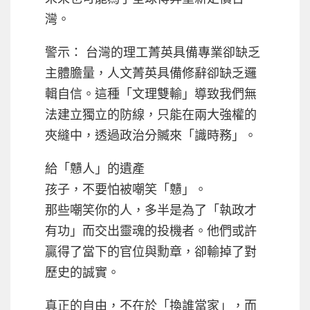
灣。
警示： 台灣的理工菁英具備專業卻缺乏
主體膽量，人文菁英具備修辭卻缺乏邏
輯自信。這種「文理雙輸」導致我們無
法建立獨立的防線，只能在兩大強權的
夾縫中，透過政治分贓來「識時務」。
給「戇人」的遺產
孩子，不要怕被嘲笑「戇」。
那些嘲笑你的人，多半是為了「執政才
有功」而交出靈魂的投機者。他們或許
贏得了當下的官位與勳章，卻輸掉了對
歷史的誠實。
真正的自由，不在於「換誰當家」，而