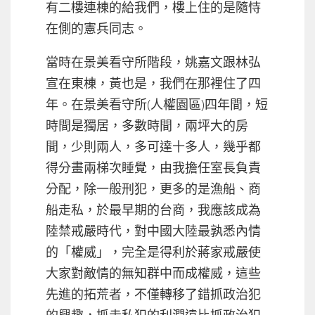
有二樓連棟的給我們，樓上住的是隨恃
在側的憲兵同志。
當時在景美看守所階段，姚嘉文跟林弘
宣在東棟，黃也是，我們在那裡住了四
年。在景美看守所(人權園區)四年間，短
時間是獨居，多數時間，兩坪大的房
間，少則兩人，多可達十多人，幾乎都
得分畫兩梯次睡覺，由我擔任室長負責
分配，除一般刑犯，更多的是漁船、商
船走私，於最早期的台商，我應該成為
陸禁戒嚴時代，對中國大陸最孰悉內情
的「權威」，完全是得利於蔣家戒嚴使
大家對敵情的無知群中而成權威，這些
先進的拓荒者，不僅轉移了錯抓政治犯
的興趣，抓走私犯的利潤遠比抓政治犯