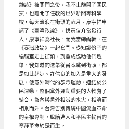
雜誌》被關門之後，我不止離開了國民
黨，也離開了任教的世界新聞專科學
校，每天流浪在街頭的歲月。康寧祥申
請了《臺灣政論》，找黃信介當發行
人，康寧祥為社長，而我當總編輯，在
《臺灣政論》一起奮鬥。從知識份子的
編輯室走上街頭，到變成協助他們選
舉。我知道的選舉從書本跳到街頭，都
是如此起步。許信良的加入是重大的發
展，使黨外時代的群眾運動，連結於公
民運動，整個黨外運動重要的人物有了
結合，黨內與黨外相滅的水火，相濟而
相乘而升。台灣告別傳統中國流血革命
的皇權專制，脫胎進入和平民主輪替的
寧靜革命於是而生。