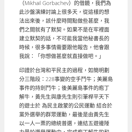
（Mikhail Gorbachev）的借鏡，我們為
此沙盤演練討論上很多天，從這樣的想
法出來後，該什麼時間點做些甚麼，我
們之間就有了默契。如果不是在牢裡面
建立默契的話，不可能我當他秘書長的
時候，很多事情需要跟他報告，他會跟
我說：「你想做甚麼就直接做吧。」
印證於台灣和平民主的過程，如簡明劃
分三階段：228事變的空手鬥牛；美麗島
事件的持劍鬥牛；後美麗島事件的庖丁
解牛，黃先生與康先生則引筆桿平天下
的遊士於 為民主啟蒙的公民運動 結合於
黨外選舉的群眾運動，最後是由黃先生
以一人一票的總統普選，連結五遊邊陲
力量於選舉運動中，完成庖丁解牛的和