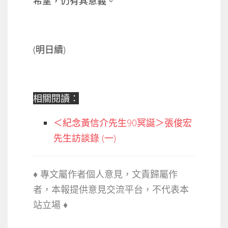
希望，仍有其意義。
(明日續)
相關閱讀：
＜紀念黃信介先生90冥誕＞張俊宏
先生訪談錄 (一)
♦ 專文屬作者個人意見，文責歸屬作
者，本報提供意見交流平台，不代
表本
站立場 ♦