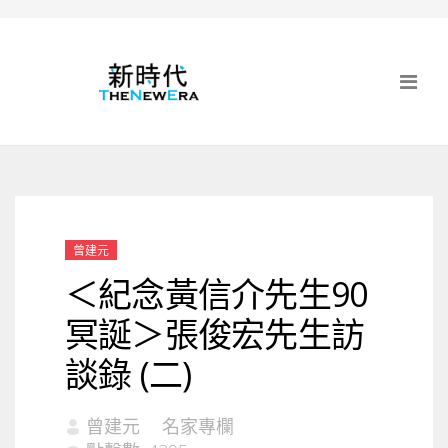
曾建元
＜紀念黃信介先生90
冥誕＞張俊宏先生訪
談錄 (二)
曾建元
名家專欄