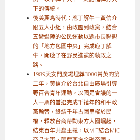
下的傳統。
後美麗島時代：庖丁解牛－黃信介
跟五人小組，由政團到政黨，結合
五遊邊陲的公民運動以縣市長聯盟
的「地方包圍中央」完成庖丁解
牛，開啟了在野民進黨的執政之
路。
1989天安門廣場埋葬3000菁英的第
二年，黃信介於台北自由廣場引導
野百合青年運動，以國是會議的一
人一票的普選完成千禧年的和平政
黨輪替，終結千年古國皇權於民
權，釋放台商帶動東方大國崛起，
結束百年共產主義，以MIT結合MIC
商品大軍，顛覆西方金融帝國。