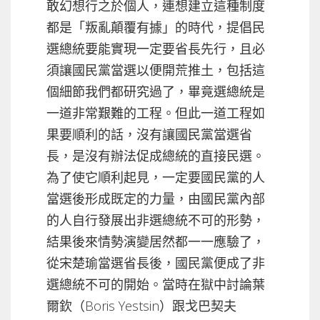
敢幻想行之於個人，連想建立這種制度
都是「叛亂顛覆有據」的時代，提倡民
選總統要能實現一定要省長先行，且必
須讓國民黨當選以便開荒推土，包括這
個細節我們都研究過了，畢竟選總統是
一道非常艱難的工程。但此一道工程如
果要順利的話，沒有讓國民黨當選省
長，是沒有辦法促成總統的直接民選。
為了使它順利起見，一定要國民黨的人
當選後形成既定的力量，由國民黨內部
的人自行發展出非選總統不可的形勢，
結果後來情勢演變居然都一一應驗了，
從宋楚瑜當選省長後，國民黨便成了非
選總統不可的開始。當時在獄中討論葉
爾欽（Boris Yestsin）跟戈巴契夫