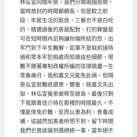
林弘宣同間牢房，我們分開兩個房間，
當時放封的時間都頗長。但是較之前
段，牢居生活的鬆放，三餐也不是白吃
的，精選過後的房居配對，打的算盤是
可在短時間內足夠讓你倆所結的怨，出
牢鬥到下半生難解。如果不是獄前接待
過和眾多牢犯相處而知道這些細節，很
難不隨著專制政權所編的弦律跳盡一生
青春歲月，我和嘉文兄能免此禍，但隔
房弘宣就難逃遺患。爾後，姚嘉文先出
獄，林弘宣後來被移至綠島。最後只剩
下我跟黃信介待在那裡的時間最久。不
僅能倖免於難，反而以患為利，食毒成
補，這誠然加害者所想不到。留下時間
我們也曾談論到選總統一事，當年絕不