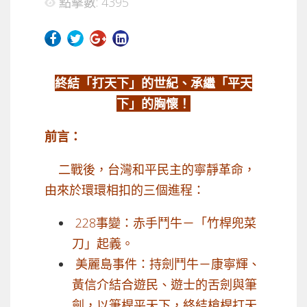
點擊數: 4395
終結「打天下」的世紀、承繼「平天
下」的胸懷！
前言：
二戰後，台灣和平民主的寧靜革命，
由來於環環相扣的三個進程：
228事變：赤手鬥牛－「竹桿兜菜
刀」起義。
美麗島事件：持劍鬥牛－康寧輝、
黃信介結合遊民、遊士的舌劍與筆
劍，以筆桿平天下，終結槍桿打天