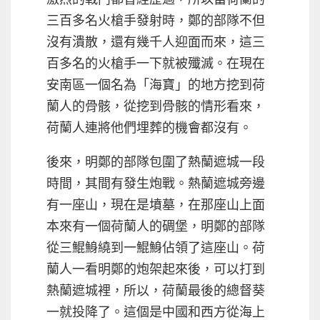
三百多名火槍手發射時，鄭的部隊不但
沒有潰散，還有幾千人迎面而來，這三
百多名的火槍手一下就被殲滅。在現在
安南區一個名為「海寶」的地方挖到荷
蘭人的骨骸，從挖到骨骸的情形看來，
荷蘭人連將他們埋葬的機會都沒有。
後來，明鄭的部隊包圍了熱蘭遮城一段
時間，其間有發生炮戰。熱蘭遮城旁邊
有一座山，現在是墳墓，在那座山上面
本來有一個荷蘭人的碉堡，明鄭的部隊
從三鯤鯓繞到一鯤鯓佔領了這座山。荷
蘭人一看明鄭的炮架起來後，可以打到
熱蘭遮城裡，所以，荷蘭最後的總督葵
一就投降了。這個是中國和西方從海上