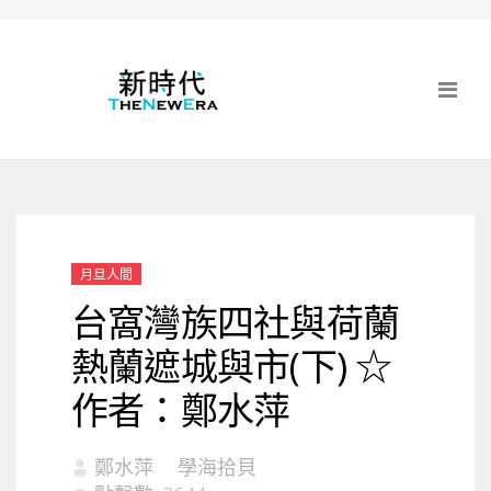
月旦人間
台窩灣族四社與荷蘭
熱蘭遮城與市(下) ☆
作者：鄭水萍
鄭水萍
學海拾貝