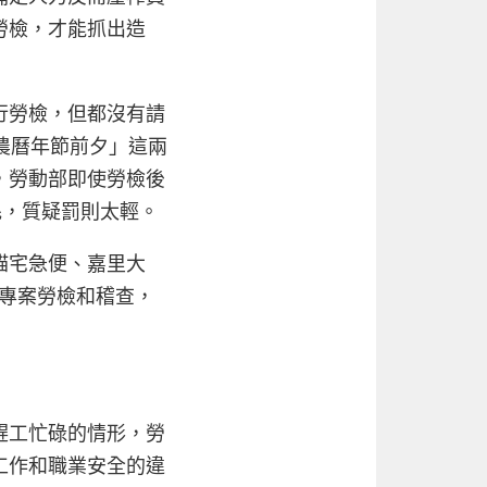
勞檢，才能抓出造
行勞檢，但都沒有請
農曆年節前夕」這兩
，勞動部即使勞檢後
毛，質疑罰則太輕。
貓宅急便、嘉里大
行專案勞檢和稽查，
趕工忙碌的情形，勞
工作和職業安全的違