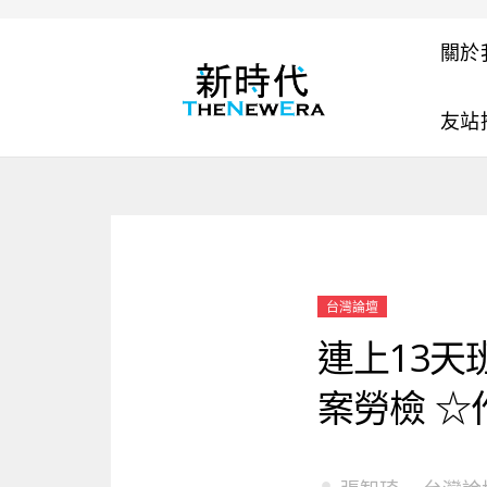
關於
友站
台灣論壇
連上13
案勞檢 ☆