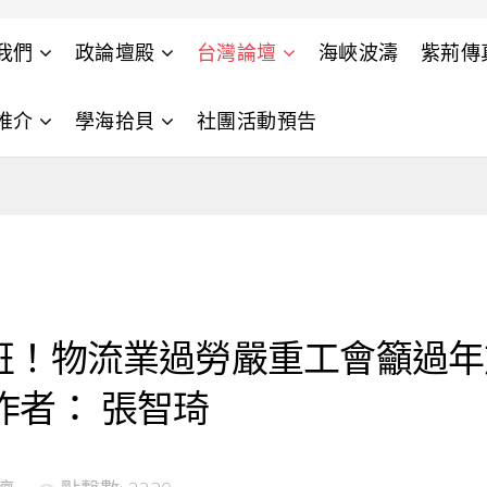
我們
政論壇殿
台灣論壇
海峽波濤
紫荊傳
推介
學海拾貝
社團活動預告
天班！物流業過勞嚴重工會籲過
作者： 張智琦