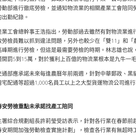
勞動部進行徹底勞檢，並通知物流業的相關產業工會陪同
的出勤紀錄。
產業工會總幹事王浩指出，勞動部過去雖然有對物流業進
致勞檢員難以抓到違法問題，另外也較少在「雙11」和「
高峰期進行勞檢，但這是最需要勞檢的時期。林志雄也說
僅開罰5到15萬，對於獲利上百億的物流業根本是九牛一
交通部應承諾未來每逢農曆年前兩週，針對中華郵政、黑
宅配通等超過1,000名員工以上之大型貨運物流公司進
。
春安勞檢重點未承諾找產工陪同
生署綜合規劃組長許莉瑩受訪表示，針對各行業在春節前
春安期間加強勞動檢查實施計劃」，檢查各行業有無超時