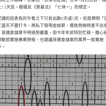
上13天班，都違反《勞基法》「七休一」的規定。
配通的班表有的乍看之下只有出勤6天或5天，但是標明「
工當天不要打卡，再私下發現金給薪，導致勞檢時查不出
，貨運倉儲業平時過勞嚴重，但今年年前特別忙碌，擔心
勞動部實施專案勞檢，也建議貨運倉儲業的業界一致實施
步。