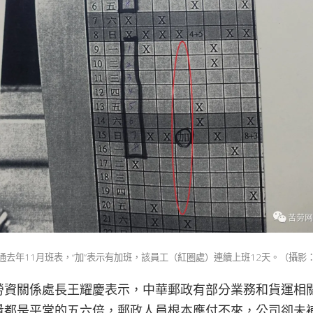
通去年11月班表，“加”表示有加班，該員工（紅圈處）連續上班12天。（攝影
勞資關係處長王耀慶表示，中華郵政有部分業務和貨運相關
量都是平常的五六倍，郵政人員根本應付不來，公司卻未