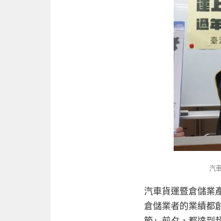
汽
汽車貨運暨倉儲業
倉儲業者的業績都
節」前夕，都達到