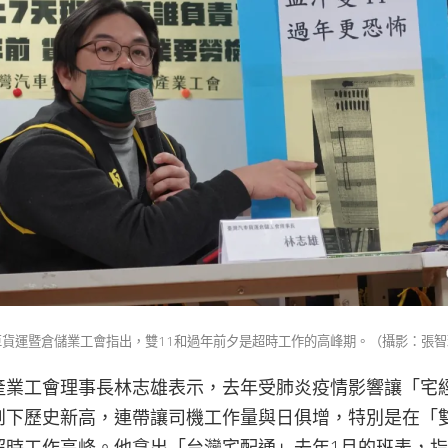
車貨運暨倉儲業工會指出，雙11和過年前夕是超時工作的高峰期。（攝影：張智
產業工會理事長林志雄表示，去年受肺炎疫情影響讓「宅
創下歷史新高，連帶讓司機工作量與日俱增，特別是在「雙
超時工作高峰。他拿出「台灣宅配通」去年1月的班表，指