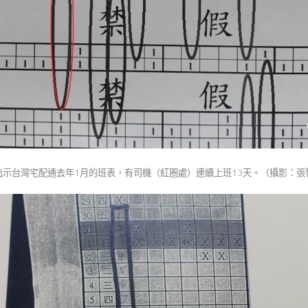
出示台灣宅配通去年1月的班表，有司機（紅圈處）連續上班13天。（攝影：張