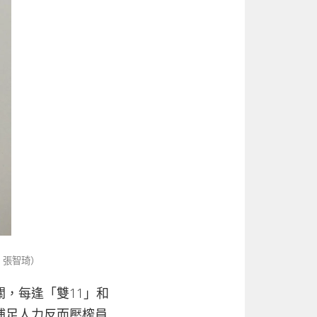
：張智琦）
，每逢「雙11」和
補足人力反而壓榨員