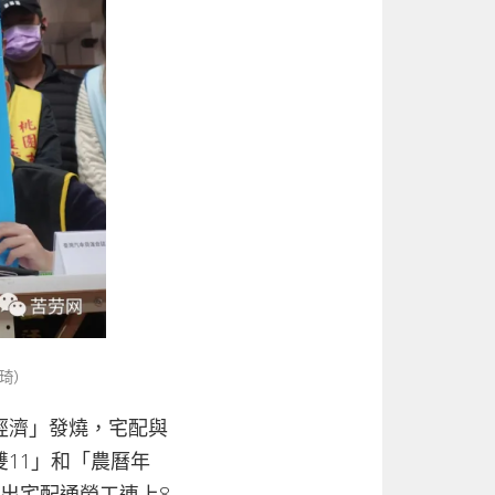
琦）
經濟」發燒，宅配與
11」和「農曆年
出宅配通勞工連上8