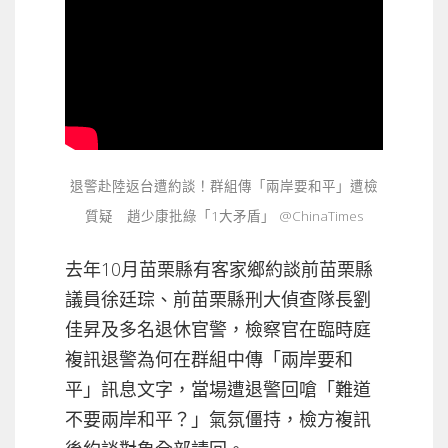
退警赴陸返台遭約談！群組傳「兩岸要和平」遭檢
質疑 趙少康批綠「1大矛盾」 @ChinaTimes
去年10月苗栗縣有客家鄉約談前苗栗縣
議員徐廷琮、前苗栗縣刑大偵查隊長劉
佳昇及多名退休官警，檢察官在臨時庭
複訊退警為何在群組中傳「兩岸要和
平」訊息文字，當場遭退警回嗆「難道
不要兩岸和平？」氣氛僵持，檢方複訊