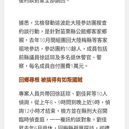
後約談對象全部請回。
據悉，北檢發動這波赴大陸參訪團搜查
約談行動，是針對苗栗縣公館鄉客家鄉
親，去年10月間組團回大陸梅縣等客家
祖地參訪，參訪團約10餘人，成員包括
前縣議員徐廷琮及多名退休警官、警
察，每名成員自付團費1萬元。
回鄉尋根 被搞得有如叛國賊
專案人員共帶回徐廷琮、劉佳昇等10人
偵詢，從上午8、9時問到晚上近9時，偵
詢12小時才結束，檢方並在縣刑大召開
臨時偵查庭，一一複訊約談對象。劉佳
昇去年6月退休，回梅縣祖厝探訪，卻遭