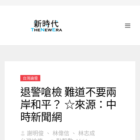
台灣論壇
退警嗆檢 難道不要兩
岸和平？ ☆來源：中
時新聞網
謝明俊 、 林偉信 、 林志成