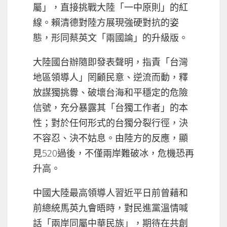
屬」，直接挑戰大陸「一中原則」的紅
線。賴清德對陸方展現強硬對抗的姿
態，形同蔡英文「兩國論」的升級版。
大陸國台辦隨即發表聲明，指責「台灣
地區領導人」罔顧民意、逆流而動，釋
放謀獨挑釁、破壞台海和平穩定的危險
信號，充分暴露其「台獨工作者」的本
性；對於任何形式的台獨分裂行徑，決
不容忍、決不姑息。由陸方的反應，顯
見520過後，不僅兩岸難破冰，危機恐再
升高。
中國大陸最高領導人習近平日前曾藉和
前總統馬英九會晤時，對民進黨溫情喊
話「兩岸同屬中華民族」，期待在共創