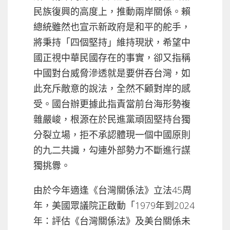
民族復興的高度上，推動兩岸關係。賴
總統雖然也宣示新政府是和平的舵手，
將秉持「四個堅持」維持現狀，希望中
國正視中華民國存在的事實，卻又指稱
中國對台威脅滲透就是要併吞台灣，如
此充斥敵意的說法，全然不顧對岸的感
受。國台辦更據此指責當前台海形勢複
雜嚴峻，根源在於民進黨頑固堅持台獨
分裂立場，拒不承認體現一個中國原則
的九二共識，勾連外部勢力不斷進行謀
獨挑釁。
由於今年適逢《台灣關係法》立法45周
年，美國眾議院正啟動「1979年到2024
年：評估《台灣關係法》及美台關係未