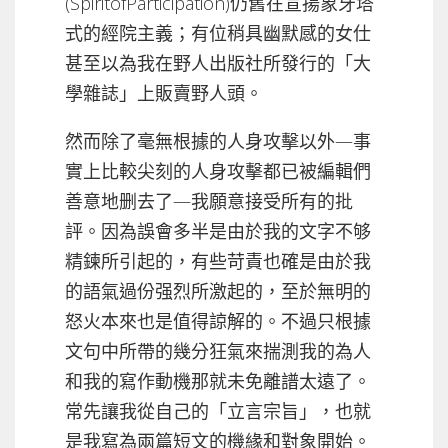
(SpiritofParticipation)仍舊在宣揚象牙塔
式的經院主義；有位稍具幽默感的女仕
甚至以為我在野人出版社所發行的「大
學雜誌」上販賣野人頭。
然而除了毫無根據的人身攻擊以外—事
實上比較尖刻的人身攻擊都已被編輯們
善意地删去了—我願意接受所有的批
評。因為誤會多半是由於我的文字不够
精鍊所引起的，有些苛責也確是由於我
的語氣過份强烈所激起的，至於無明的
怒火本來也是值得諒解的。不過只根據
文句中所帶的幾分狂氣來揣測我的為人
和我的寫作動機那就未免離譜太遠了。
常先讓我從自己的「立言宗旨」，也就
是我寫為兩篇短文的機緣和對象開始。