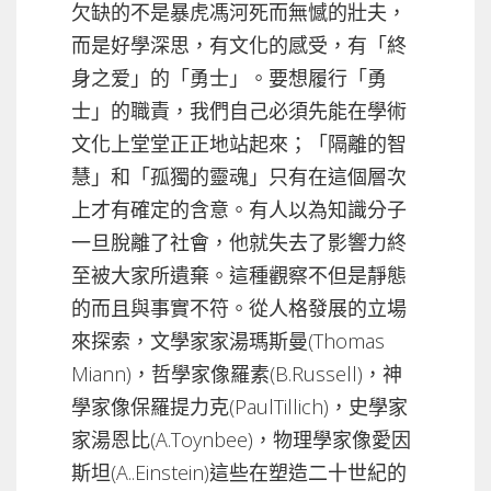
欠缺的不是暴虎馮河死而無憾的壯夫，
而是好學深思，有文化的感受，有「終
身之爱」的「勇士」。要想履行「勇
士」的職責，我們自己必須先能在學術
文化上堂堂正正地站起來；「隔離的智
慧」和「孤獨的靈魂」只有在這個層次
上才有確定的含意。有人以為知識分子
一旦脫離了社會，他就失去了影響力終
至被大家所遺棄。這種觀察不但是靜態
的而且與事實不符。從人格發展的立場
來探索，文學家家湯瑪斯曼(Thomas
Miann)，哲學家像羅素(B.Russell)，神
學家像保羅提力克(PaulTillich)，史學家
家湯恩比(A.Toynbee)，物理學家像愛因
斯坦(A..Einstein)這些在塑造二十世紀的