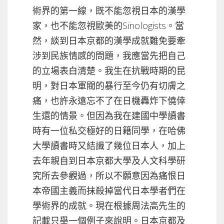
術界的第一線，既不能忽視日本的漢學
家，也不能忽視歐美的Sinologists。當
然，談到日本京都的漢學成就難免要牽
涉到民族情感的問題，我應當先把自己
的立場表白清楚。我生在抗戰時期的昆
明，對日本軍閥的暴行至今仍有切膚之
痛，也許永遠忘不了在日機轟炸下僥倖
生還的情景。但因為我在建國中學讀書
時有一位私交極好的日籍同學，在哈佛
大學讀書時又結識了幾位日本人，加上
去年親自到日本京都大學及人文科學研
究所去參觀過，所以不願意因為痛恨日
本帝國主義而抹殺掉當代日本學者們在
學術界的成就。現在根據周法高先生的
記載只舉一個例子來說明。日本京都及