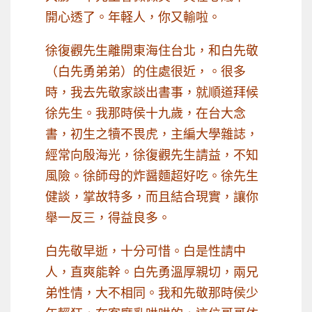
開心透了。年軽人，你又輸啦。
徐復觀先生離開東海住台北，和白先敬
（白先勇弟弟）的住處很近，。很多
時，我去先敬家談出書事，就順道拜候
徐先生。我那時侯十九歲，在台大念
書，初生之犢不畏虎，主編大學雜誌，
經常向殷海光，徐復觀先生請益，不知
風險。徐師母的炸醤麵超好吃。徐先生
健談，掌故特多，而且結合現實，讓你
舉一反三，得益良多。
白先敬早逝，十分可惜。白是性請中
人，直爽能幹。白先勇溫厚親切，兩兄
弟性情，大不相同。我和先敬那時侯少