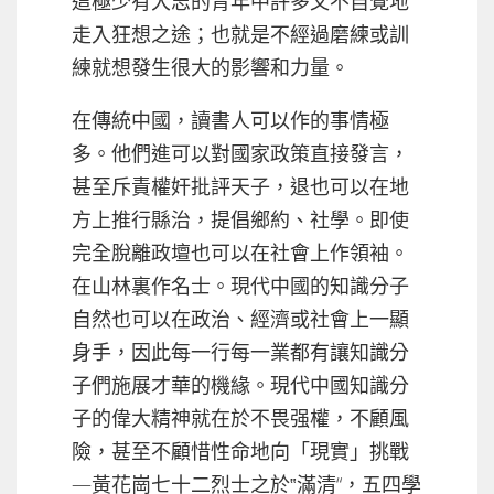
這極少有大志的青年中許多又不自覺地
走入狂想之途；也就是不經過磨練或訓
練就想發生很大的影響和力量。
在傳統中國，讀書人可以作的事情極
多。他們進可以對國家政策直接發言，
甚至斥責權奸批評天子，退也可以在地
方上推行縣治，提倡鄉約、社學。即使
完全脫離政壇也可以在社會上作領袖。
在山林裏作名士。現代中國的知識分子
自然也可以在政治、經濟或社會上一顯
身手，因此每一行每一業都有讓知識分
子們施展才華的機緣。現代中國知識分
子的偉大精神就在於不畏强權，不顧風
險，甚至不顧惜性命地向「現實」挑戰
—黃花崗七十二烈士之於‟滿清“，五四學