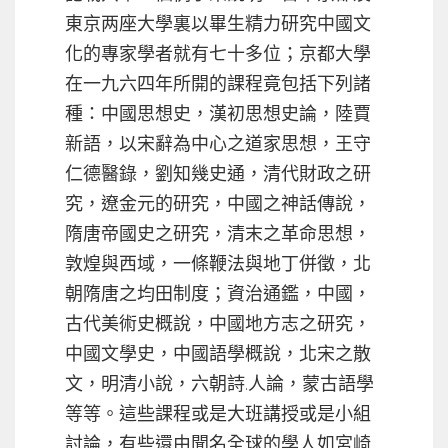
東京两座大學裏以畢生精力研究中國文
化的專家學者就有七十多位；京都大學
在一九六四年所開的課程竟包括下列諸
種：中國思想史，漢初思想史論，陸賈
新語，以宋辭為中心之道家思想，王守
仁德醫錄，劉知幾史通，清代財政之研
究，遼金元的研究，中國之神話傳說，
隋唐帝國史之研究，清末之革命思想，
敦煌與西域，一條鞭法與地丁併徵，北
朝隋唐之均田制度；資治通鑑，中國，
古代美術史概說，中國地方志之研究，
中國文學史，中國語學概說，北宋之散
文，明清小說，六朝詩.人論，蒙古語學
等等。這些課程或是大班講授或是小組
討論，有些還由聞名全球的學人如宮崎