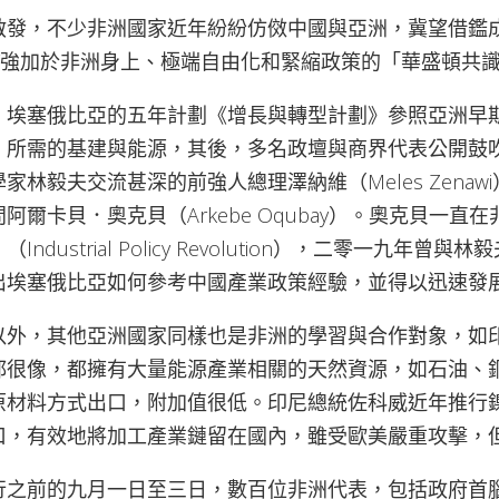
啟發，不少非洲國家近年紛紛仿傚中國與亞洲，冀望借鑑
MF強加於非洲身上、極端自由化和緊縮政策的「華盛頓共
，埃塞俄比亞的五年計劃《增長與轉型計劃》參照亞洲早
）所需的基建與能源，其後，多名政壇與商界代表公開鼓
家林毅夫交流甚深的前強人總理澤納維（Meles Zenaw
阿爾卡貝．奧克貝（Arkebe Oqubay）。奧克貝一直
ndustrial Policy Revolution），二零一九年曾
出埃塞俄比亞如何參考中國產業政策經驗，並得以迅速發
以外，其他亞洲國家同樣也是非洲的學習與合作對象，如
都很像，都擁有大量能源產業相關的天然資源，如石油、
原材料方式出口，附加值很低。印尼總統佐科威近年推行
口，有效地將加工產業鏈留在國內，雖受歐美嚴重攻擊，
行之前的九月一日至三日，數百位非洲代表，包括政府首