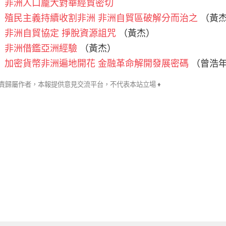
非洲人口龐大對華經貿密切
殖民主義持續收割非洲 非洲自貿區破解分而治之
（黃
非洲自貿協定 掙脫資源詛咒
（黃杰）
非洲借鑑亞洲經驗
（黃杰）
加密貨幣非洲遍地開花 金融革命解開發展密碼
（曾浩
文責歸屬作者，本報提供意見交流平台，不代
表本站立場 ♦