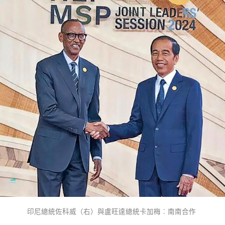
印尼總統佐科威（右）與盧旺達總統卡加梅︰南南合作