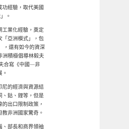
成功經驗，取代美國
識」。
期工業化經驗，奠定
吹「亞洲模式」，包
i），還有如今的資深
在非洲積極倡導林毅夫
與林毅夫合寫《中國—非
展。
印尼的經濟與資源結
銅、鈷、鋰等，但是
鎳的出口限制政策，
但教非洲國家驚奇。
腦、部長和商界領袖