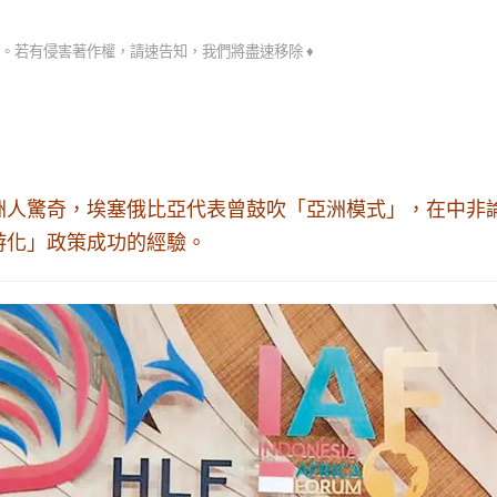
。若有侵害著作權，請速告知，我們將盡速移除 ♦
洲人驚奇，埃塞俄比亞代表曾鼓吹「亞洲模式」，在中非
游化」政策成功的經驗。