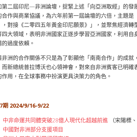
加第二屆印尼—非洲論壇，捉緊上述「向亞洲取經」的發
的合作與商業協議，為六年前第一屆論壇的六倍，主題是
》，對接《二零四五年黃金印尼願景》」，並聚焦經濟轉
等四大領域，表明非洲國家正逐步學習亞洲國家，利用自
場的過度依賴。
與非洲的合作關係不只是為了彰顯他「南南合作」的成就
。而新總統普拉博沃也心領神會，對來自非洲賓客已明確
的作用，在全球事務中扮演更具決策力的角色。
7期 2024/9/16-9/22
中非命運共同體突破28億人現代化超越前進
（宋陽標、
中國對非洲部分支援項目