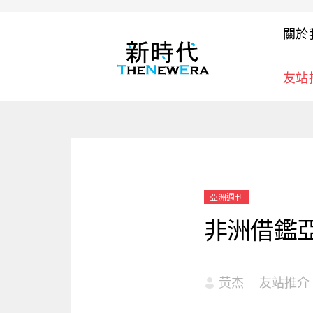
關於
友站
亞洲週刊
非洲借鑑
黃杰
友站推介