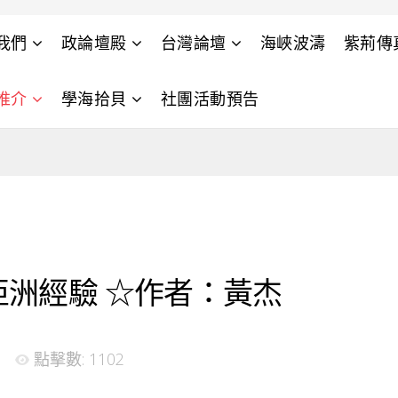
我們
政論壇殿
台灣論壇
海峽波濤
紫荊傳
推介
學海拾貝
社團活動預告
亞洲經驗 ☆作者：黃杰
點擊數: 1102