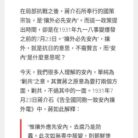
在局部抗戰之後，蔣介石所奉行的國策
宗旨，是“攘外必先安內”。而這一政策提
出時間，卻是在1931年九一八事變爆發
之前的7月23日。“攘外必先安內”，攘
外，就是抗日的意思，不需贅言，而“安
內”是什麼意思呢？
今天，我們很多人理解的安內，單純為
“剿共”之意。其實蔣之原意為要打兩個方
面，剿共，不過其中的一面。1931年7
月23日蔣介石《告全國同胞一致安內攘
外電》中，蔣如此解釋：
“惟攘外應先安內，去腐乃能防
蠹。此次如無粵中叛變，則朝鮮慘