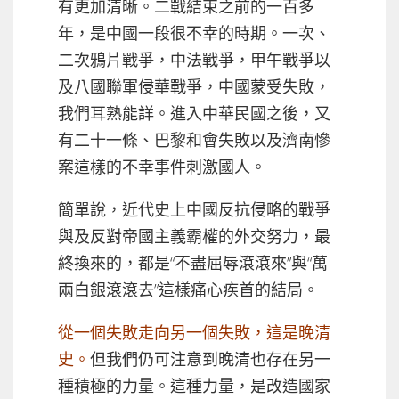
有更加清晰。二戰結束之前的一百多
年，是中國一段很不幸的時期。一次、
二次鴉片戰爭，中法戰爭，甲午戰爭以
及八國聯軍侵華戰爭，中國蒙受失敗，
我們耳熟能詳。進入中華民國之後，又
有二十一條、巴黎和會失敗以及濟南慘
案這樣的不幸事件刺激國人。
簡單說，近代史上中國反抗侵略的戰爭
與及反對帝國主義霸權的外交努力，最
終換來的，都是“不盡屈辱滾滾來”與“萬
兩白銀滾滾去”這樣痛心疾首的結局。
從一個失敗走向另一個失敗，這是晚清
史。
但我們仍可注意到晚清也存在另一
種積極的力量。這種力量，是改造國家