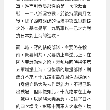
軍，進而引發局部性的第一次淞滬會
戰。一二八淞滬會戰，前後持續兩月之
後，除了臨時組建的張治中第五軍赴援
之外，基本是第十九路軍以一己之力對
抗日本對上海的進攻。
而此時，蔣的精銳部隊，主要仍在贛
南，既要剿共，又要防止粵逆北上。在
國內輿論洶洶之際，蔣勉強臨時拼湊第
五軍增援上海，但後續的增援部隊，則
始終不來。十九路軍最終因彈盡援絕、
自身傷亡過大失去作戰能力，不得已退
出戰場。但即便如此，十九路軍在上海
一戰中，以民族大義為念，扛住了日本
的四次增兵，彰顯中國軍人之本色，增