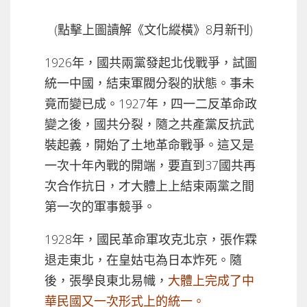
(點擊上圖讀解《文化縱橫》8月新刊)
1926年，國共兩黨發起北伐戰爭，試圖
統一中國，結束軍閥分裂的狀態。事未
竟而變已成。1927年，四一二反革命政
變之後，國共分裂，隨之共產黨反抗武
裝起義，開始了土地革命戰爭。這又是
一次十年內戰的開端，要直到37國共再
次合作抗日，才大體上上結束兩黨之間
第一次的軍事競爭。
1928年，國民革命軍攻克北京，張作霖
退走東北，在皇姑屯為日本炸死。隨
後，張學良東北易幟，
大體上完成了中
華民國又一次形式上的統一。