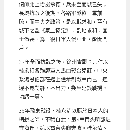
個師北上增援承德，兵未至而城已失；
長城抗戰之後期，各路軍隊欲一雪前
恥，而中央之政策，是以戰求和，至有
城下之盟《秦土協定》，割地求和，國
土淪喪，為日後日軍入侵華北，敞開門
戶。
37年全面抗戰之後，徐州會戰李宗仁以
桂系和各雜牌軍人馬血戰台兒莊，中央
系湯恩伯部在邊上僅牽制敵軍而已，遲
遲不見動靜，不出力，幾至延誤戰機，
功虧一簣。
38年豫東戰役，桂永清以勝於日本人的
精銳之師，不戰自潰。第8軍黃杰所部駐
守商丘，競以電台失聯奔敗。桂永清、