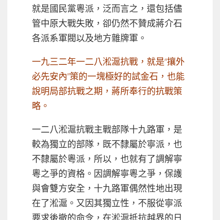
就是國民黨粵派，泛而言之，還包括儘
管中原大戰失敗，卻仍然不贊成蔣介石
各派系軍閥以及地方雜牌軍。
一九三二年一二八淞滬抗戰，就是“攘外
必先安內”策的一塊極好的試金石，也能
說明局部抗戰之期，蔣所奉行的抗戰策
略。
一二八淞滬抗戰主戰部隊十九路軍，是
較為獨立的部隊，既不隸屬於寧派，也
不隸屬於粵派，所以，也就有了調解寧
粵之爭的資格。因調解寧粵之爭，保護
與會雙方安全，十九路軍偶然性地出現
在了淞滬。又因其獨立性，不服從寧派
要求後撤的命令，在淞滬抵抗越界的日