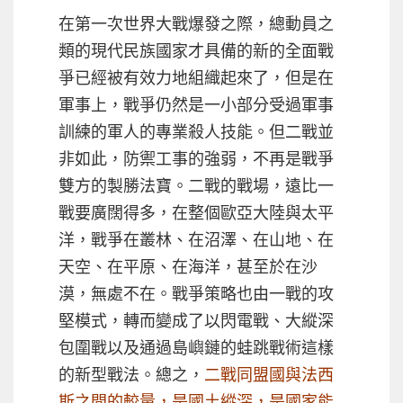
在第一次世界大戰爆發之際，總動員之
類的現代民族國家才具備的新的全面戰
爭已經被有效力地組織起來了，但是在
軍事上，戰爭仍然是一小部分受過軍事
訓練的軍人的專業殺人技能。但二戰並
非如此，防禦工事的強弱，不再是戰爭
雙方的製勝法寶。二戰的戰場，遠比一
戰要廣闊得多，在整個歐亞大陸與太平
洋，戰爭在叢林、在沼澤、在山地、在
天空、在平原、在海洋，甚至於在沙
漠，無處不在。戰爭策略也由一戰的攻
堅模式，轉而變成了以閃電戰、大縱深
包圍戰以及通過島嶼鏈的蛙跳戰術這樣
的新型戰法。總之，
二戰同盟國與法西
斯之間的較量，是國土縱深，是國家能