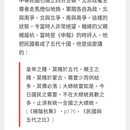
中華民國也隨之四分五裂。北京政權主
導者走馬燈似地換，軍閥各自為政，北
與南爭，北與北爭，南與南爭。這樣的
狀態，令當時人非常絕望，楊絳的父親
楊蔭杭，當時是《申報》的時評人，他
把民國看成了五代十國，他是這麼講
的：
皇帝之賤，莫賤於五代，親王之
賤，莫賤於蒙古。需要少而供給
多，其價必落；大總統當如是。今
日國民之需要，不在大總統員數之
多，止須有統一全國之大總統。
(《楊蔭杭集》，p176，《民國與
五代之比》)