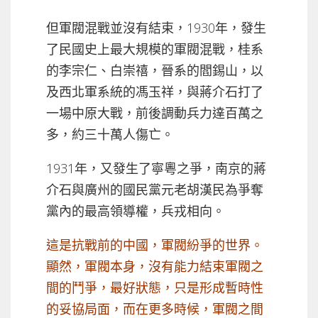
但軍閥混戰並沒有結束，1930年，發生
了民國史上最大規模的軍閥混戰，桂系
的李宗仁、白崇禧，晉系的閻錫山，以
及西北軍系統的馮玉祥，與蔣介石打了
一場中原大戰，前後調動兵力達百萬之
多，約三十萬人傷亡。
1931年，又發生了寧粵之爭，南京的蔣
介石與廣州的國民黨元老胡漢民為爭奪
黨內的最高領導權，兵戎相向。
這是抗戰前的中國，軍閥紛爭的世界。
顯然，軍閥本身，沒有能力結束軍閥之
間的鬥爭，最好狀態，只是形成暫時性
的妥協局面，而在更多時候，軍閥之間