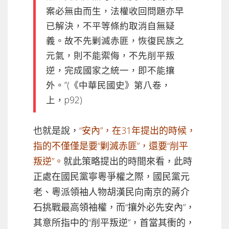
案必無由而生，法權收回問題亦早
已解決，不平等條約取消自無疑
義。故不先剿滅赤匪，恢復民族之
元氣，則不能禦侮，不先削平叛
逆，完成國家之統一，即不能攘
外。”(《中華民國史》第八卷，
上，p92)
也就是說，
“安內”，在31年提出的時候，
指的不僅僅是要“剿滅赤匪”，還要“削平
叛逆”。
就此策略提出的時間來看，此時
正處在國民黨寧粵爭權之際，國民黨元
老、粵派領袖人物胡漢民向南京的蔣介
石挑戰最高領袖權，而“攘外必先安內”，
其意所指中的“削平叛逆”，首當其衝的，