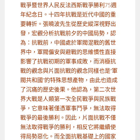
戰爭暨世界人民反法西斯戰爭勝利75週
年紀念日。十四年抗戰是近代中國的重
要轉折。張曉波先生從歷史縱深視野出
發，宏觀分析抗戰前夕的中國局勢，認
為：抗戰前，中國處於軍閥混戰的舊世
界中，軍閥偏安與避戰的思維慣性直接
影響了抗戰初期的軍事成敗，而消極抗
戰的觀念與片面抗戰的觀念同樣也是“軍
閥共和國”的特殊思想產物，由此也造成
了沉痛的歷史後果。他認為，第二次世
界大戰是人類第一次全民戰爭與民族戰
爭，它意味著僅憑軍事鬥爭，無法取得
戰爭的最後勝利。因此，片面抗戰不僅
無法取得戰爭的勝利，相反它將繼續使
得局勢惡化。而全面抗戰基礎上的國家