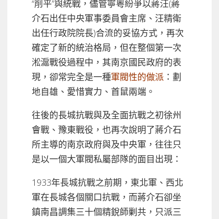
“削平”與統戰，儘管寧粵紛爭以蔣汪(蔣
介石出任中央軍事委員會主席、汪精衛
出任行政院院長)合流的妥協方式，再次
確定了新的統治格局，但在整個第一次
淞滬戰役過程中，其南京國民政府的表
現，卻常完全是一種
軍閥性的做派
：劃
地自雄、愛惜實力、首鼠兩端。
往後的長城抗戰與及全面抗戰之初徐州
會戰、豫東戰役，也再次說明了蔣介石
所主導的南京政府與及中央軍，往往只
是以一個大軍閥私屬部隊的面目出現：
1933年長城抗戰之前期，東北軍、西北
軍在長城各個關口抗戰，而蔣介石卻坐
鎮南昌調集三十個精銳師剿共，只派三