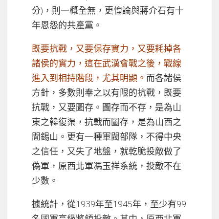
分)，則一概全無，更惶論與蔣介石有十
年恩怨的共產黨。
既要抗戰，又要保存實力，又要耗掉各
諸侯的實力，這在武漢會戰之後，戰線
進入到相持階段，尤其明顯。
而各諸侯
方針，多數則奉之以有限的抗戰，既要
抗戰，又要圖存。圖存而不存，是為山
東之韓復渠，抗戰而圖存，是為山西之
閻錫山。更有一種軍閥部隊，不得中央
之信任，又失了地盤，就乾脆投敵做了
偽軍，原西北軍馮玉祥系統，投敵不在
少數。
據統計，從1939年至1945年，至少有99
名國軍高級將領投敵。其中，原西北軍