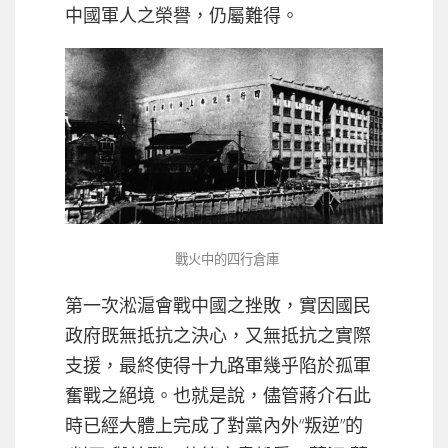
中國軍人之榮譽，仍屬難得。
戰火中的四行倉庫
第一次淞滬會戰中國之挫敗，實因國民
政府既無抵抗之決心，又無抵抗之實際
支援，最終使得十九路軍幾乎陷於孤軍
奮戰之絕境。也就是說，儘管蔣介石此
時已經大體上完成了對黨內外“叛逆”的