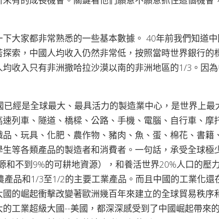
所未有的成長機會。關鍵看他們願意不願意抓住這個機會
下大家都非常熟悉的一些基本數據。 40年前我們知道中
苦探索，中國人均收入仍然非常低，按照當時世界銀行的
人均收入只有非洲撒哈拉沙漠以南的非洲地區的1/3。因
。
中國已經是全球最大、最具活力的製造業中心，是世界上最
高速列車、隧道、橋樑、公路、手機、電腦、自行車、摩
織品、玩具、化肥、農作物、豬肉、魚、蛋、棉花、書籍
學生等各類產品的製造者和消費者。一句話，承受全球極
源和不到9%的可耕地資源），和養活世界20%人口的壓
主要農產品和1/3至1/2的主要工業產品。而且中國的工業化
大國的崛起衝擊改變著歐洲幾百年來建立的全球貿易秩序
大的工業超級大國--美國，都深深感受到了中國崛起帶來