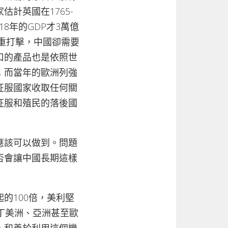
計英國在1765-
8年的GDP才3萬億
沉重打擊，中國卻需要
口的產品也是依照世
；而當年的歐洲列強
征服國家收取任何關
征服和殖民的落後國
應該可以做到。問題
否會讓中國長期這樣
的100倍，美利堅
丁美洲、亞洲甚至歐