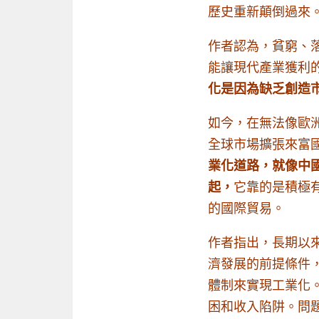
歷史重新顛倒過來
作者認為，貧窮、
能讓現代產業獲利
化是因為缺乏創造
如今，在無法像歐
全球市場擴張來富
業化道路，就像中
起，
它靠的是積極
的國際貿易。
作者指出，長期以
濟發展的前提條件
體制來實現工業化
困和收入陷阱。問