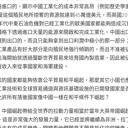
進口的，顯示中國工業化的成本非常高昂（例如歷史學家估
印度這個殖民地所掠奪的資源就達到45萬億美元，而英國201
0年代中東石油危機對已經工業化的歐美國家都能夠造成
價格下透過進口天量的能源來開啟和完成工業化。中國出
規則出口的，而且只能夠拿到出口利潤中極小的那一部分
工業產品有好大部分是向殖民地強行傾銷的，而且不准被
航海開始就透過壟斷世界貿易來培育國內製造業，因此被
稅收入來從事國家和海軍建設。
口的國家都能夠依靠公平貿易和平崛起，那麼其它小國也
工業技術和全球貿易通道與資訊基礎設施的已開發國家是
允許所有落後國家像中國一樣在和平條件下崛起？
，中國崛起帶給全世界的拉動力量相當於當年大英帝國崛起
倍。這是非常強大的發展力量，它已經並將繼續為非洲、拉