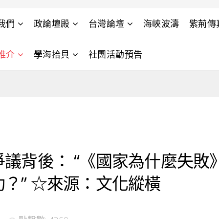
我們
政論壇殿
台灣論壇
海峽波濤
紫荊傳
推介
學海拾貝
社團活動預告
爭議背後： “《國家為什麼失敗
？” ☆來源：文化縱橫