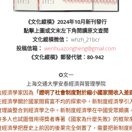
《文化縱橫》2024年10月新刊發行
點擊上圖或文末左下角
閱讀原文
查閱
文化縱橫微信：
whzh_21bcr
投稿信箱：
wenhuazongheng@gmail.com
《文化縱橫》郵發代號：80-942
✪文一
上海交通大學安泰經濟與管理學院
位經濟學家因為
「證明了社會制度對於縮小國家間收入差
在經濟學關於國家間貧富不均的探索中，新制度經濟學引
度理論整合到經濟學之中。新制度經濟學在中國受眾頗廣
，許多人也試圖借用得獎者專著《國家為什麼失敗》的框架
度經濟學把歷史上前因的後果完全倒置了，需要把新制度