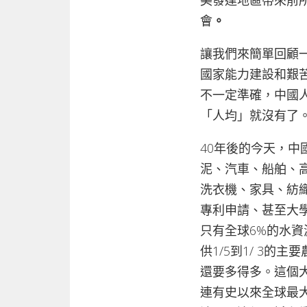
美發達地區帶來前
會
。
讓我們來簡單回顧一
國家能力建設和艱
不一定準確，中國
「人均」就沒有了
40年後的今天，
泥、汽車、船舶、
洗衣機、家具、紡
專利申請、甚至大
只有全球6%的水資
供1/5到1/ 3的
還要多得多。這個
連有史以來全球最