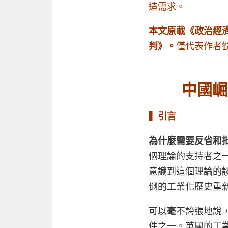
造需求。
本文
原載《政治經
判》。
僅代表作者
中國崛
▍
引言
為什麼需要反省和
個理論的支持者之
意識到這個理論的
倒的工業化歷史重
可以毫不誇張地說
件之一。英國的工