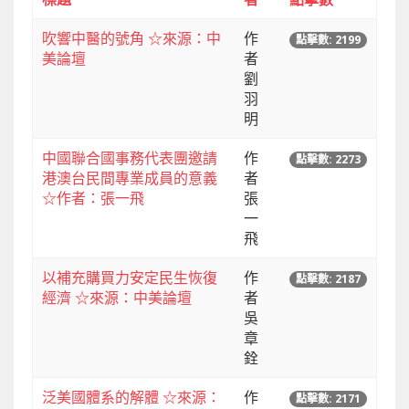
吹響中醫的號角 ☆來源：中
作
點擊數: 2199
美論壇
者
劉
羽
明
中國聯合國事務代表團邀請
作
點擊數: 2273
港澳台民間專業成員的意義
者
☆作者：張一飛
張
一
飛
以補充購買力安定民生恢復
作
點擊數: 2187
經濟 ☆來源：中美論壇
者
吳
章
銓
泛美國體系的解體 ☆來源：
作
點擊數: 2171