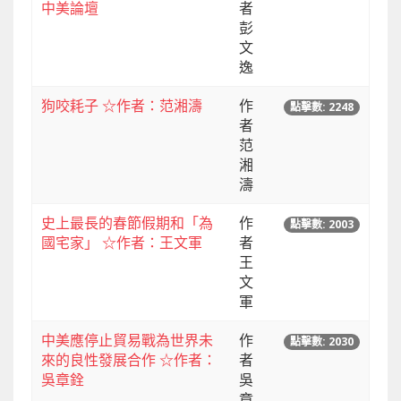
中美論壇
者
彭
文
逸
狗咬耗子 ☆作者：范湘濤
作
點擊數: 2248
者
范
湘
濤
史上最長的春節假期和「為
作
點擊數: 2003
國宅家」 ☆作者：王文軍
者
王
文
軍
中美應停止貿易戰為世界未
作
點擊數: 2030
來的良性發展合作 ☆作者：
者
吳章銓
吳
章