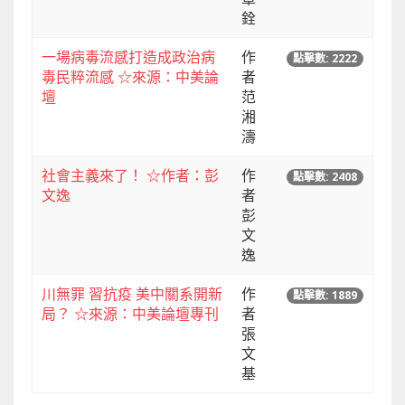
銓
一場病毒流感打造成政治病
作
點擊數: 2222
毒民粹流感 ☆來源：中美論
者
壇
范
湘
濤
社會主義來了！ ☆作者：彭
作
點擊數: 2408
文逸
者
彭
文
逸
川無罪 習抗疫 美中關系開新
作
點擊數: 1889
局？ ☆來源：中美論壇專刊
者
張
文
基