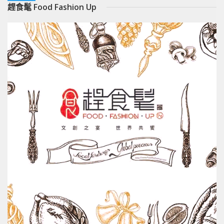
趕食髦 Food Fashion Up