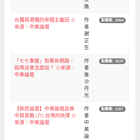
逸
台獨與港獨的帝國主義因 ☆
作
點擊數: 2064
來源：中美論壇
者
謝
芷
生
「七七事變」如果有網路，
作
點擊數: 2025
投降派會怎麼說？ ☆來源：
者
中美論壇
後
沙
月
光
【新民論壇】中美論壇談美
作
點擊數: 2301
中貿易戰 (六) 台灣的抉擇 ☆
者
來源：中美論壇
中
美
論