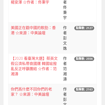
楊安澤 ☆作者：佟秉宇
者
佟
秉
宇
美國正在戳中國的軟肋：香
作
點擊數: 2127
港 ☆來源：中美論壇
者
彭
文
逸
【2020 看臺灣大選】蔡英文
作
點擊數: 2556
假公濟私帶衰國運 韓國瑜撥
者
亂反正呼籲團結 ☆作者：范
范
湘濤
湘
濤
你們爲什麽不回你們的老
作
點擊數: 2163
家？ ☆來源：中美論壇
者
彭
文